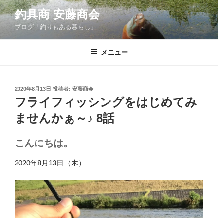
コ
釣具商 安藤商会
ン
ブログ「釣りもある暮らし」
テ
ン
ツ
メニュー
へ
ス
キ
投
2020年8月13日
投稿者:
安藤商会
稿
ッ
フライフィッシングをはじめてみ
日:
プ
ませんかぁ～♪ 8話
こんにちは。
2020年8月13日（木）