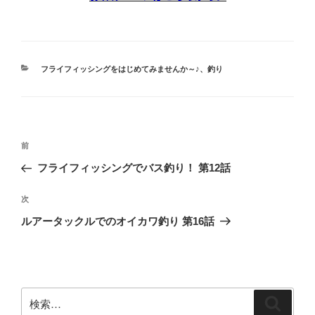
カ
フライフィッシングをはじめてみませんか～♪
、
釣り
テ
ゴ
リ
ー
投
前
前
稿
の
フライフィッシングでバス釣り！ 第12話
ナ
投
ビ
稿
次
次
ゲ
の
ルアータックルでのオイカワ釣り 第16話
投
ー
稿
シ
ョ
ン
検
検
索: