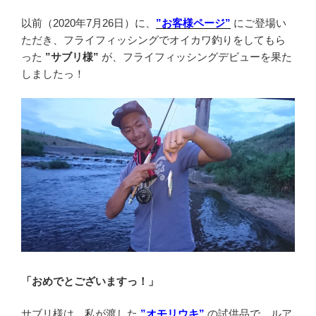
以前（2020年7月26日）に、
”お客様ページ”
にご登場い
ただき、フライフィッシングでオイカワ釣りをしてもら
った
”サブリ様”
が、フライフィッシングデビューを果た
しましたっ！
「おめでとございますっ！」
サブリ様は、私が渡した
”オモリウキ”
の試供品で、ルア