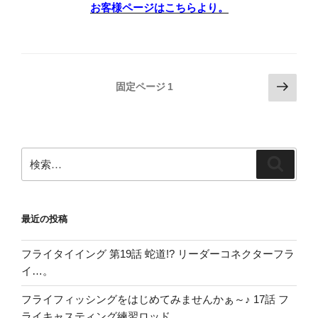
お客様ページはこちらより。
投
次
固定ページ
1
の
稿
ペ
の
ー
ペ
ジ
検
ー
検
索:
索
ジ
送
最近の投稿
り
フライタイイング 第19話 蛇道!? リーダーコネクターフラ
イ…。
フライフィッシングをはじめてみませんかぁ～♪ 17話 フ
ライキャスティング練習ロッド。