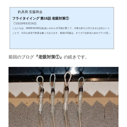
釣具商 安藤商会
フライタイイング 第16話 老眼対策①
2026年6月26日
こんにちは。2026年6月26日(金)あいかわらず天候が悪くて、今夜も釣りに行けません(泣)という
ことで、今日も自宅で釣具を触っております。冒頭の写真は、オイカワを釣るためのフライ(毛鉤)
です。上の写真の左側のフック マルト社製『No.D-1031-EB 20号』に巻いていたのですが、このフ
ックはどうやら廃盤になったらしく、マルトのホームページを閲覧しても出て来ないのです。し
ばらく釣り活動を休止している最中に、また1つ愛用の釣具が無くなっておりました…。ちなみ
に、上の写真のフック オーナ社製『カッパ極スーパーライト』も、全...
前回のブログ
『老眼対策①』
の続きです。