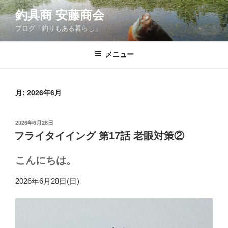
コ
釣具商 安藤商会
ン
ブログ「釣りもある暮らし」
テ
ン
ツ
メニュー
へ
ス
キ
月:
2026年6月
ッ
プ
投
2026年6月28日
稿
フライタイイング 第17話 老眼対策②
日:
こんにちは。
2026年6月28日(日)