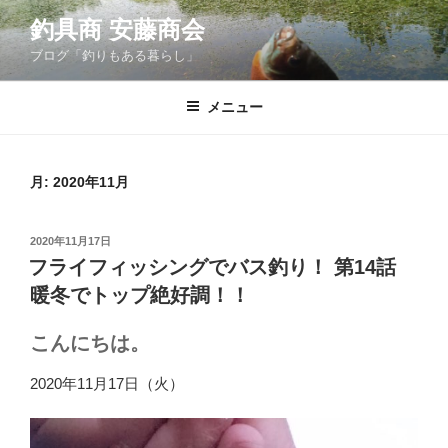
コ
釣具商 安藤商会
ン
ブログ「釣りもある暮らし」
テ
ン
ツ
メニュー
へ
ス
キ
月:
2020年11月
ッ
プ
投
2020年11月17日
稿
フライフィッシングでバス釣り！ 第14話
日:
暖冬でトップ絶好調！！
こんにちは。
2020年11月17日（火）