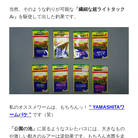
当然、そのような釣りが可能な
「繊細な超ライトタック
ル」
を駆使して出した釣果です。
私のオススメワームは、もちろんっ！
” YAMASHITAワ
ームバケ ”
です（笑）
「公園の池」
に居るようなスレたバスには、大きなもの
や激しい動きのルアーは逆効果です。もちろん水際を走