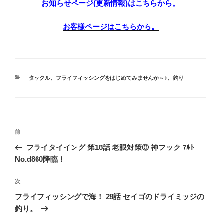
お知らせページ(更新情報)はこちらから。
お客様ページはこちらから。
カ
タックル
、
フライフィッシングをはじめてみませんか～♪
、
釣り
テ
ゴ
リ
ー
投
前
前
稿
の
フライタイイング 第18話 老眼対策③ 神フック ﾏﾙﾄ
ナ
投
No.d860降臨！
ビ
稿
ゲ
次
次
の
ー
フライフィッシングで海！ 28話 セイゴのドライミッジの
投
シ
釣り。
稿