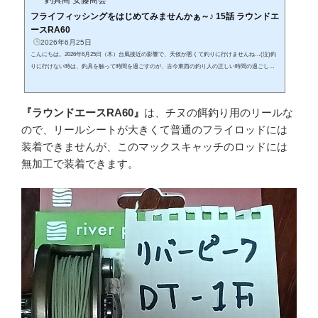
フライフィッシングをはじめてみませんかぁ～♪ 15話 ラウンドエ
ースRA60
2026年6月25日
こんにちは。2026年6月25日（木）台風接近の影響で、天候が悪くて釣りに行けませんね…(泣)釣
りに行けない時は、釣具を触って時間を過ごすのが、古今東西の釣り人の正しい時間の過ごしか
たです。冒頭の写真は、プロマリン製の小型リールプ『ラウンドエースRA60』です。このリール
はチヌ(黒鯛)の ”ヘチ釣り" に使うリールですが、構造は ”フライリール” とまったく同じです。先
日 名古屋市内のTPK川でフライフィッシングでオイカワを釣った帰りに寄った釣具量販店『イシ
『ラウンドエースRA60』
は、チヌの餌釣り用のリールな
グロ鳴海店』で見つけ、購入しました。新品で値段が￥1,628-と...
ので、リールシートが大きくて普通のフライロッドには
装着できませんが、このマックスキャッチのロッドには
無加工で装着できます。