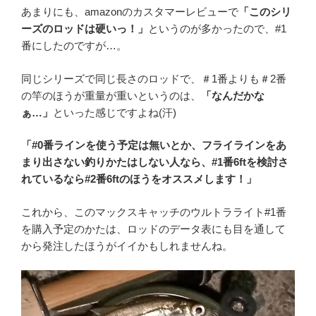
あまりにも、amazonのカスタマーレビューで
「このシリ
ーズのロッドは硬いっ！」
というのが多かったので、#1
番にしたのですが…。
同じシリーズで同じ長さのロッドで、＃1番よりも＃2番
の竿のほうが重量が重いというのは、
「なんだかな
ぁ…」
といった感じですよね(汗)
「#0番ラインを使う予定は無いとか、フライラインをあ
まり出さない釣りかたはしない人なら、#1番6ftを検討さ
れているなら#2番6ftのほうをオススメします！」
これから、このマックスキャッチのウルトラライト#1番
を購入予定のかたは、ロッドのデータ表にも目を通して
から発注したほうがイイかもしれませんね。