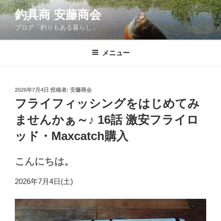
コ
釣具商 安藤商会
ン
ブログ「釣りもある暮らし」
テ
ン
ツ
メニュー
へ
ス
キ
投
2026年7月4日
投稿者:
安藤商会
稿
ッ
フライフィッシングをはじめてみ
日:
プ
ませんかぁ～♪ 16話 激安フライロ
ッド・Maxcatch購入
こんにちは。
2026年7月4日(土)