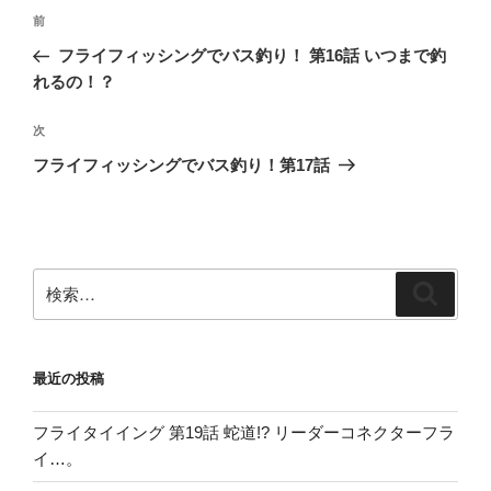
投
前
前
稿
の
フライフィッシングでバス釣り！ 第16話 いつまで釣
ナ
投
れるの！？
ビ
稿
ゲ
次
次
の
ー
フライフィッシングでバス釣り！第17話
投
シ
稿
ョ
ン
検
検
索:
索
最近の投稿
フライタイイング 第19話 蛇道!? リーダーコネクターフラ
イ…。