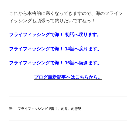
これから本格的に寒くなってきますので、海のフライフ
ィッシングも頑張って釣りたいですねっ！
フライフィッシングで海！ 初話へ戻ります。
フライフィッシングで海！ 14話へ戻ります。
フライフィッシングで海！ 16話へ続きます。
ブログ最新記事へはこちらから。
カ
フライフィッシングで海！
、
釣り
、
釣行記
テ
ゴ
リ
ー