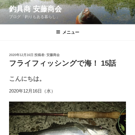
コ
釣具商 安藤商会
ン
ブログ「釣りもある暮らし」
テ
ン
ツ
メニュー
へ
ス
キ
投
2020年12月16日
投稿者:
安藤商会
稿
ッ
フライフィッシングで海！ 15話
日:
プ
こんにちは。
2020年12月16日（水）