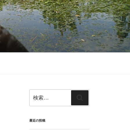
検
検
索:
索
最近の投稿