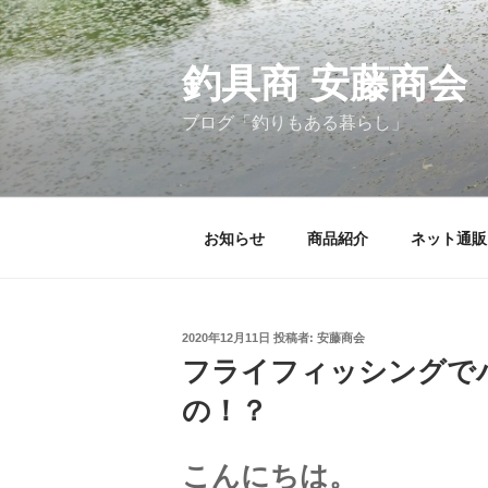
コ
ン
釣具商 安藤商会
テ
ン
ブログ「釣りもある暮らし」
ツ
へ
ス
お知らせ
商品紹介
ネット通販
キ
ッ
プ
投
2020年12月11日
投稿者:
安藤商会
稿
フライフィッシングでバ
日:
の！？
こんにちは。