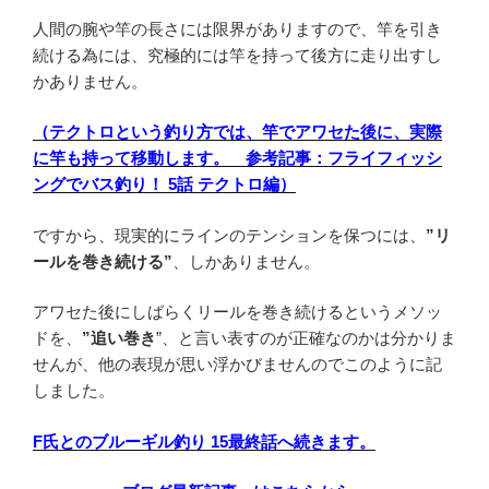
人間の腕や竿の長さには限界がありますので、竿を引き
続ける為には、究極的には竿を持って後方に走り出すし
かありません。
（テクトロという釣り方では、竿でアワセた後に、実際
に竿も持って移動します。 参考記事：フライフィッシ
ングでバス釣り！ 5話 テクトロ編）
ですから、現実的にラインのテンションを保つには、
”リ
ールを巻き続ける”
、しかありません。
アワセた後にしばらくリールを巻き続けるというメソッ
ドを、
”追い巻き
”、と言い表すのが正確なのかは分かりま
せんが、他の表現が思い浮かびませんのでこのように記
しました。
F氏とのブルーギル釣り 15最終話へ続きます。