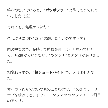
竿をつないでいると、
”ポツポツッ…”
と降ってきてしま
いました（泣）
それでも、無理やり決行！
久しぶりに
”オイカワ”
の顔が見たいのです（笑）
雨の中なので、短時間で勝負を付けようと思っていた
ら、1投目からいきなり、
”ツンッ！”
とアタリがありまし
た。
相変わらすの、
”超ショートバイト”
で、ノリませんでし
た。
オイカワ釣りではいつものことなので、そのままリトリ
ーブを続けると、すぐに、
”ツツンッ ツツッン！”、
2回目
のアタリ。