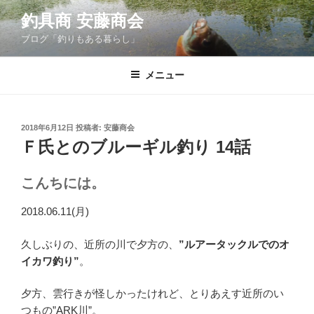
コ
釣具商 安藤商会
ン
ブログ「釣りもある暮らし」
テ
ン
ツ
メニュー
へ
ス
キ
投
2018年6月12日
投稿者:
安藤商会
稿
ッ
Ｆ氏とのブルーギル釣り 14話
日:
プ
こんちには。
2018.06.11(月)
久しぶりの、近所の川で夕方の、
”ルアータックルでのオ
イカワ釣り”
。
夕方、雲行きが怪しかったけれど、とりあえす近所のい
つもの”ARK川”。