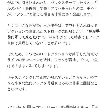
が水中に引き込まれたり、バックステップしたりと、ギ
ルのバイトを確信して鋭くアワセを入れたのに、手応え
が、
”フッ…”
と消える場合も非常に多く発生します。
とくに小さな魚が掛かった場合は、アワセを入れロッド
アクションで生まれたストロークの距離分だけ、
”魚が手
前に寄って来るだけ”
で、竿を引ききった時点でもフック
自体は貫通していないことが多いです。
そのため、アワセのロッドアクションが終了した時点で
ラインのテンションが抜け、フックが貫通していない魚
はそ
のままバレてしまいます。
キャスティングして距離が離れているところから、軽す
ぎる小さな魚にフックを貫通させるのは非常に困難なこ
となのです。
バレたと思ってもリールを巻続ける＝「追