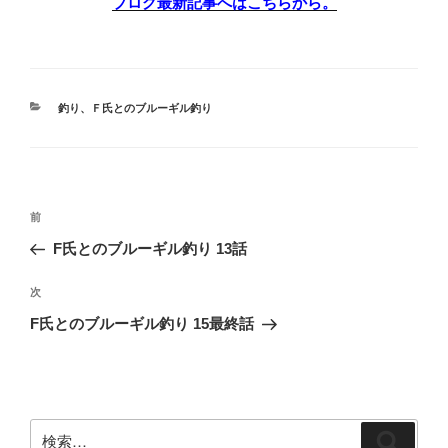
ブログ最新記事へはこちらから。
カ
釣り
、
Ｆ氏とのブルーギル釣り
テ
ゴ
リ
ー
投
前
前
稿
の
F氏とのブルーギル釣り 13話
ナ
投
ビ
稿
次
次
ゲ
の
F氏とのブルーギル釣り 15最終話
投
ー
稿
シ
ョ
ン
検
検