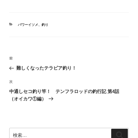
カ
パワーイソメ
、
釣り
テ
ゴ
リ
ー
投
前
前
稿
の
難しくなったテラピア釣り！
ナ
投
ビ
稿
次
次
ゲ
の
中通しセコ釣り竿！ テンフラロッドの釣行記 第4話
投
ー
（オイカワ①編）
稿
シ
ョ
ン
検
検