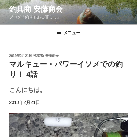
コ
釣具商 安藤商会
ン
ブログ「釣りもある暮らし」
テ
ン
ツ
メニュー
へ
ス
キ
投
2019年2月21日
投稿者:
安藤商会
稿
ッ
マルキュー・パワーイソメでの釣
日:
プ
り！ 4話
こんにちは。
2019年2月21日