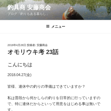
コ
釣具商 安藤商会
ン
ブログ「釣りもある暮らし」
テ
ン
ツ
メニュー
へ
ス
キ
投
2018年4月28日
投稿者:
安藤商会
稿
ッ
オモリウキ考 23話
日:
プ
こんにちは
2018.04.27(金)
皆様、連休中の釣りの準備はできていますか？
私は普段から何かしらの釣りを日常的に行っていますの
で、特に連休だからといって用意をはじめる事は無いで
す。