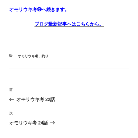
オモリウキ考㉔へ続きます。
ブログ最新記事へはこちらから。
カ
オモリウキ考
、
釣り
テ
ゴ
リ
ー
投
前
前
稿
の
オモリウキ考 22話
ナ
投
ビ
稿
次
次
ゲ
の
オモリウキ考 24話
投
ー
稿