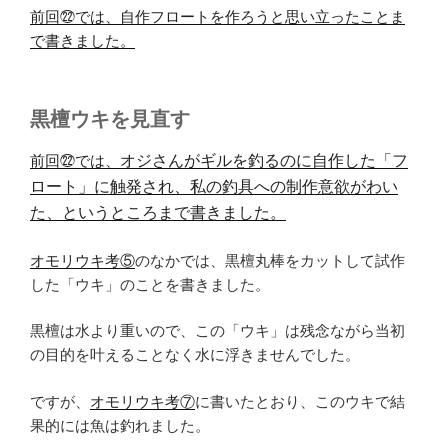
前回㉒では、自作フロートを作ろうと思い立ったことま
で書きました。
黒檀ウキを見直す
前回㉒では、
オジさんが
ギルを釣るのに自作した「フ
ロート」に触発され、私の釣具への制作意欲がわい
た、というところまで書きました。
オモリウキ考⑤
のなかでは、黒檀丸棒をカットして試作
した「ウキ」のことを書きました。
黒檀は水より重いので、この「ウキ」は残念ながら当初
の目的を叶えることなく水に浮きませんでした。
ですが、
オモリウキ考⑦
に書いたとおり、このウキで結
果的には魚は釣れました。