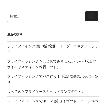
シ
ョ
ン
検
検
索:
索
最近の投稿
フライタイイング 第19話 蛇道!? リーダーコネクターフラ
イ…。
フライフィッシングをはじめてみませんかぁ～♪ 17話 フ
ライキャスティング練習ロッド。
フライフィッシングでバス釣り！ 第23 酷暑のポッパー祭
り。
戻ってきたフライケースとヘッドランプのこと。
フライフィッシングで海！ 28話 セイゴのドライミッジの