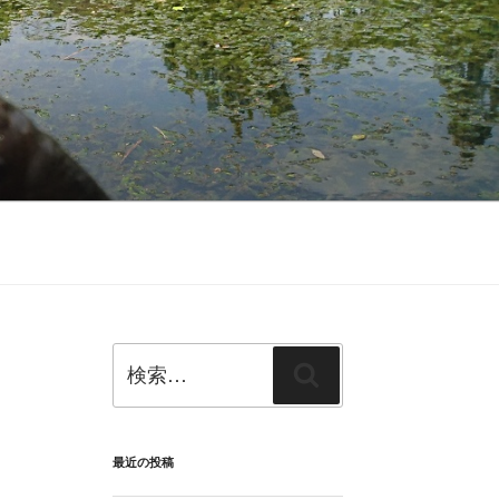
検
検
索:
索
最近の投稿