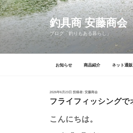
コ
ン
釣具商 安藤商会
テ
ン
ブログ「釣りもある暮らし」
ツ
へ
ス
お知らせ
商品紹介
ネット通販
キ
ッ
プ
投
2026年6月23日
投稿者:
安藤商会
稿
フライフィッシングでオ
日:
こんにちは。