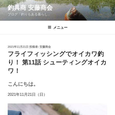
コ
釣具商 安藤商会
ン
ブログ「釣りもある暮らし」
テ
ン
ツ
メニュー
へ
ス
キ
投
2021年11月21日
投稿者:
安藤商会
稿
ッ
フライフィッシングでオイカワ釣
日:
プ
り！ 第11話 シューティングオイカ
ワ！
こんにちは。
2021年11月21日（日）