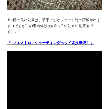
1つ目の良い効果は、若干ですがシュート時の距離が出ま
す（ですがこの事自体は次の2つ目の効果の副産物で
す）。
『 マエストロ：シューティングヘッド遠投練習！ 』