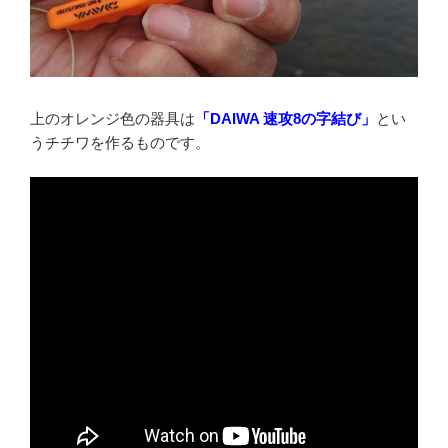
上のオレンジ色の器具は
「DAIWA 速攻8の字結び」
とい
うチチワを作るものです。