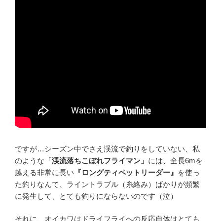
ですが…シーズン中でさえ渓流で釣りをしていない、私
のような
「渓流落ちこぼれフライマン」
には、全長6mを
越える非常に長い
『ロングティペットリーダー』
を使っ
た釣りなんて、ライントラブル（糸絡み）ばかりが頻繁
に発生して、とても釣りにならないのです（泣）
それに、オイカワはドライフライへの反応自体はとても