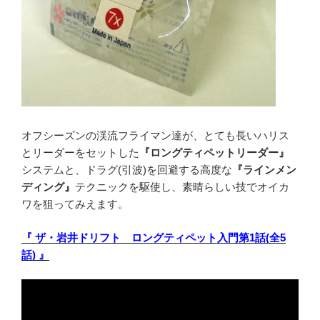
オフシーズンの渓流フライマン達が、とても長いハリス
とリーダーをセットした
『ロングティペットリーダー』
システムと、ドラグ(引波)を回避する高度な
『ラインメン
ディング』
テクニックを駆使し、素晴らしい技でオイカ
ワを狙ってみえます。
『 ザ・岩井ドリフト ロングティペット入門第1話(全5
話) 』