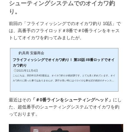
シューティングシステムでのオイカワ釣
り。
前回の「フライフィッシングでのオイカワ釣り 10話」で
は、高番手のフライロッド＃8番で＃0番ラインをキャス
トしてオイカワを釣ってみましたが、
釣具商 安藤商会
フライフィッシングでオイカワ釣り！ 第10話 #8番ロッドでオイ
カワ釣り
2021年11月4日
こんにちは。2021年11月4日最近は、オイカワ釣りが絶好調です。とても良く釣れています。オイ
カワ釣りに限った事ではありませんが、調子が良い時にはイロイロな事を試す絶好のチャンスで
すっ！！「調子良く釣れているのなら、そのまま釣ってればいいんじゃないのか…？」「別に何
も試す必要など無いのでは…？」こんな風に思う方もいるかもしれませんが、それはそれで考え
方の1つなのかもしれません。ですが、「試す」という行為は、現状が良い状態でしか成立しない
最近はその
「＃0番ラインをシューティングヘッド」
にし
事なのです。何事も「上手くいっていない時」に、イロイロな事を試して...
た、超低番手のシューティングシステムでオイカワを釣
っております。