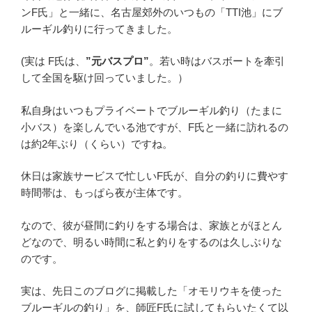
ンF氏」と一緒に、名古屋郊外のいつもの「TTI池」にブ
ルーギル釣りに行ってきました。
(実は F氏は、
”元バスプロ”
。若い時はバスボートを牽引
して全国を駆け回っていました。）
私自身はいつもプライベートでブルーギル釣り（たまに
小バス）を楽しんでいる池ですが、F氏と一緒に訪れるの
は約2年ぶり（くらい）ですね。
休日は家族サービスで忙しいF氏が、自分の釣りに費やす
時間帯は、もっぱら夜が主体です。
なので、彼が昼間に釣りをする場合は、家族とがほとん
どなので、明るい時間に私と釣りをするのは久しぶりな
のです。
実は、先日このブログに掲載した「オモリウキを使った
ブルーギルの釣り」を、師匠F氏に試してもらいたくて以