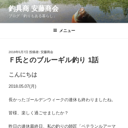
コ
釣具商 安藤商会
ン
ブログ「釣りもある暮らし」
テ
ン
ツ
メニュー
へ
ス
キ
投
2018年5月7日
投稿者:
安藤商会
稿
ッ
Ｆ氏とのブルーギル釣り 1話
日:
プ
こんにちは
2018.05.07(月)
長かったゴールデンウィークの連休も終わりましたね。
皆様、楽しく過ごせましたか？
昨日の連休最終日、私の釣りの師匠「ベテランルアーマ