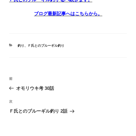
ブログ最新記事へはこちらから。
カ
釣り
、
Ｆ氏とのブルーギル釣り
テ
ゴ
リ
ー
投
前
前
稿
の
オモリウキ考 30話
ナ
投
ビ
稿
次
次
ゲ
の
Ｆ氏とのブルーギル釣り 2話
投
ー
稿
シ
ョ