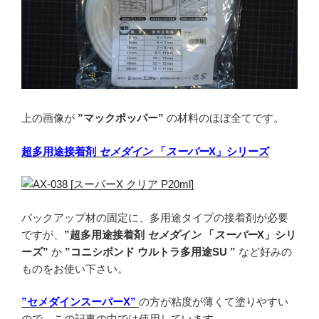
上の画像が
”マックポッパー”
の材料のほぼ全てです。
超多用途接着剤
セメダイン
「
スーパー
X」シリーズ
バックアップ材の固定に、多用途タイプの接着剤が必要
ですが、
”超多用途接着剤
セメダイン
「
スーパー
X」シリ
ーズ”
か
”コニシボンド ウルトラ多用途SU ”
など好みの
ものをお使い下さい。
”セメダインスーパーX”
の方が粘度が薄くて塗りやすい
ので、この記事の中では使用しています。