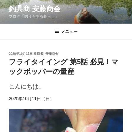
コ
釣具商 安藤商会
ン
ブログ「釣りもある暮らし」
テ
ン
ツ
メニュー
へ
ス
キ
投
2020年10月11日
投稿者:
安藤商会
稿
ッ
フライタイイング 第5話 必見！マ
日:
プ
ックポッパーの量産
こんにちは。
2020年10月11日（日）