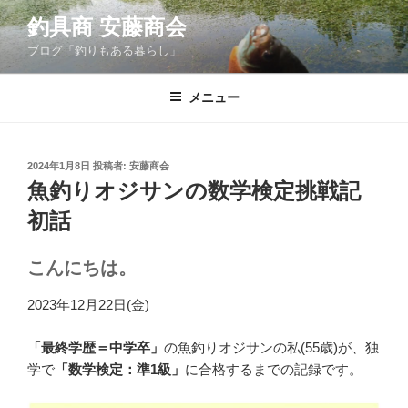
コ
釣具商 安藤商会
ン
ブログ「釣りもある暮らし」
テ
ン
ツ
メニュー
へ
ス
キ
投
2024年1月8日
投稿者:
安藤商会
稿
ッ
魚釣りオジサンの数学検定挑戦記
日:
プ
初話
こんにちは。
2023年12月22日(金)
「最終学歴＝中学卒」
の魚釣りオジサンの私(55歳)が、独
学で
「数学検定：準1級」
に合格するまでの記録です。