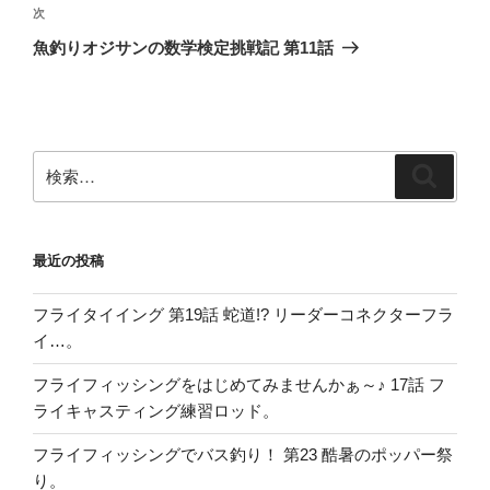
ビ
稿
次
次
ゲ
の
魚釣りオジサンの数学検定挑戦記 第11話
投
ー
稿
シ
ョ
ン
検
検
索:
索
最近の投稿
フライタイイング 第19話 蛇道!? リーダーコネクターフラ
イ…。
フライフィッシングをはじめてみませんかぁ～♪ 17話 フ
ライキャスティング練習ロッド。
フライフィッシングでバス釣り！ 第23 酷暑のポッパー祭
り。