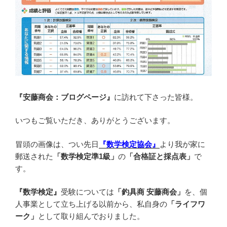
『安藤商会：ブログページ』
に訪れて下さった皆様。
いつもご覧いただき、ありがとうございます。
冒頭の画像は、つい先日
『数学検定協会』
より我が家に
郵送された
「数学検定準1級」
の
「合格証と採点表」
で
す。
『数学検定』
受験については
「釣具商 安藤商会」
を、個
人事業として立ち上げる以前から、私自身の
「ライフワ
ーク」
として取り組んでおりました。