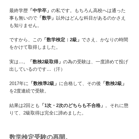
最終学歴
「中学卒」
の私です。もちろん高校へは通った
事も無いので
「数学」
以外はどんな科目があるのかさえ
も知りません。
ですから、この
「数学検定：2級」
でさえ、かなりの時間
をかけて取得しました。
実は…。
「数検2級取得」
の為の受験は、一度諦めて投げ
出しているのです…（汗）
2017年に
「数検準2級」
に合格して、その後
「数検2級」
を2度連続で受験。
結果は2回とも
「1次・2次のどちらも不合格」
。それに懲
りて、2級取得は完全に諦めました。
数学検定受験の再開。