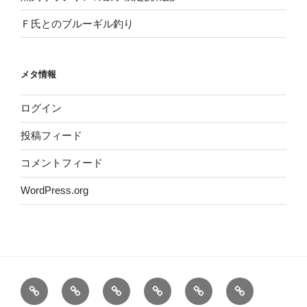
Ｆ氏とのブルーギル釣り
メタ情報
ログイン
投稿フィード
コメントフィード
WordPress.org
お
商
ネ
コ
ブ
お
知
品
ッ
メ
ロ
客