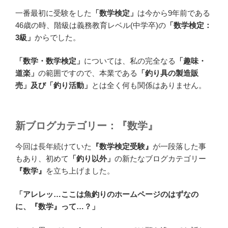
一番最初に受験をした
「数学検定」
は今から9年前である
46歳の時、階級は義務教育レベル(中学卒)の
「数学検定：
3級」
からでした。
「数学・数学検定」
については、私の完全なる
「趣味・
道楽」
の範囲ですので、本業である
「釣り具の製造販
売」及び「釣り活動」
とは全く何も関係はありません。
新ブログカテゴリー：『数学』
今回は長年続けていた
『数学検定受験』
が一段落した事
もあり、初めて
「釣り以外」
の新たなブログカテゴリー
『数学』
を立ち上げました。
「アレレッ…ここは魚釣りのホームページのはずなの
に、『数学』って…？」