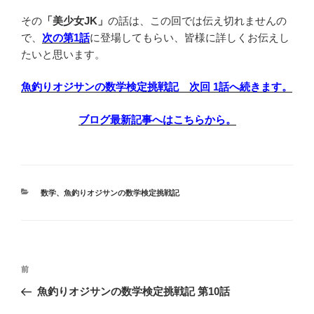
その
「美少女JK」
の話は、この回では伝え切れませんの
で、
次の第1話
に登場してもらい、皆様に詳しくお伝えし
たいと思います。
魚釣りオジサンの数学検定挑戦記 次回 1話へ続きます。
ブログ最新記事へはこちらから。
カ
数学
、
魚釣りオジサンの数学検定挑戦記
テ
ゴ
リ
ー
投
前
前
稿
の
魚釣りオジサンの数学検定挑戦記 第10話
ナ
投