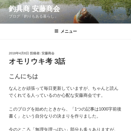
コ
釣具商 安藤商会
ン
ブログ「釣りもある暮らし」
テ
ン
ツ
メニュー
へ
ス
キ
投
2018年4月8日
投稿者:
安藤商会
稿
ッ
オモリウキ考 3話
日:
プ
こんにちは
なんとか頑張って毎日更新していますが、ちゃんと読ん
でくれてる人っているのか心配な安藤商会です。
このブログを始めたときから、「1つの記事は1000字前後
書く」という自分なりの決まりを作りました。
今のところ「無理矢理っぽい」部分も多々ありますが、