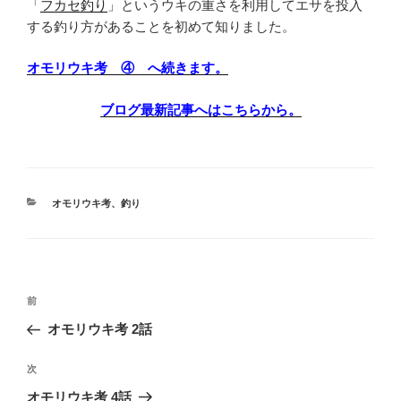
「
フカセ釣り
」というウキの重さを利用してエサを投入
する釣り方があることを初めて知りました。
オモリウキ考 ④ へ続きます。
ブログ最新記事へはこちらから。
カ
オモリウキ考
、
釣り
テ
ゴ
リ
ー
投
前
前
稿
の
オモリウキ考 2話
ナ
投
ビ
稿
次
次
ゲ
の
オモリウキ考 4話