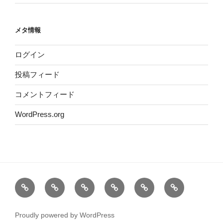
メタ情報
ログイン
投稿フィード
コメントフィード
WordPress.org
お
商
ネ
コ
ブ
お
知
品
ッ
メ
ロ
客
ら
紹
ト
ン
グ
様
Proudly powered by WordPress
せ
介
通
ト