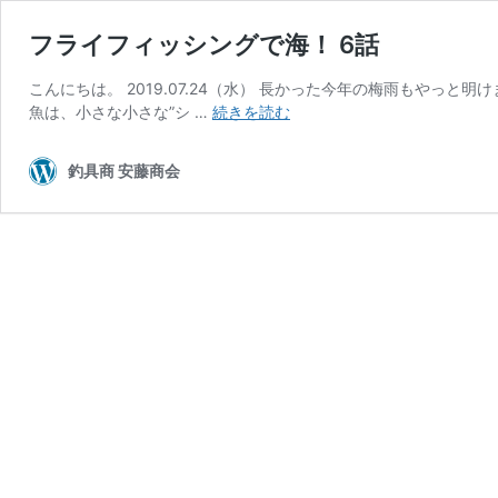
フライフィッシングで海！ 6話
こんにちは。 2019.07.24（水） 長かった今年の梅雨もや
フ
魚は、小さな小さな”シ …
続きを読む
ラ
イ
釣具商 安藤商会
フ
ィ
ッ
シ
ン
グ
で
海！
6
話