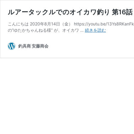
ルアータックルでのオイカワ釣り 第16話
こんにちは 2020年8月14日（金） https://youtu.be/13Y
ル
の”ゆたかちゃんねる様” が、オイカワ …
続きを読む
ア
ー
釣具商 安藤商会
タ
ッ
ク
ル
で
の
オ
イ
カ
ワ
釣
り
第
16