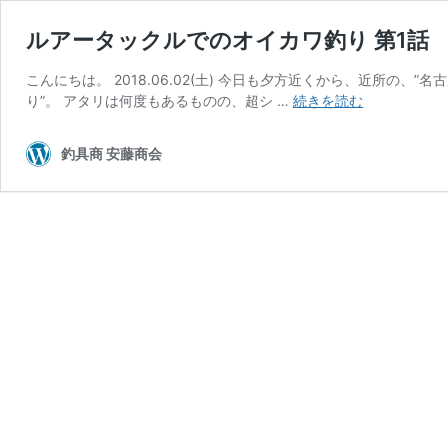
ルアータックルでのオイカワ釣り 第1話
こんにちは。 2018.06.02(土) 今日も夕方近くから、近所の、”
ル
り”。 アタリは何度もあるものの、超シ …
続きを読む
ア
ー
釣具商 安藤商会
タ
ッ
ク
ル
で
の
オ
イ
カ
ワ
釣
り
第
1